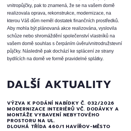
vnitropůjčky, pak to znamená, že se na vašem domě
realizovala oprava, rekonstrukce, modernizace, na
kterou Váš dům neměl dostatek finančních prostředků.
Aby mohla být plánovaná akce realizována, vyslovila
schůze nebo shromáždění společenství vlastníků na
vašem domě souhlas s čerpáním úvěru/vnitrodružstevní
půjčky. Následně pak dochází ke splácení ze strany
bydlících na domě ve formě pravidelné splátky.
DALŠÍ AKTUALITY
VÝZVA K PODÁNÍ NABÍDKY Č. 032/2026
MODERNIZACE INTERIÉRŮ VČ. DODÁVKY A
MONTÁŽE VYBAVENÍ NEBYTOVÉHO
PROSTORU NA UL.
DLOUHÁ TŘÍDA 460/1 HAVÍŘOV-MĚSTO