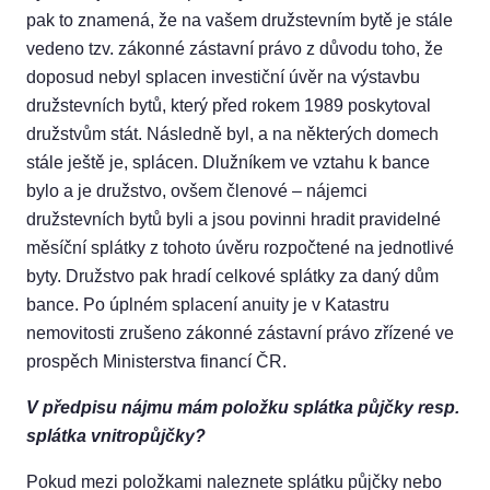
pak to znamená, že na vašem družstevním bytě je stále
vedeno tzv. zákonné zástavní právo z důvodu toho, že
doposud nebyl splacen investiční úvěr na výstavbu
družstevních bytů, který před rokem 1989 poskytoval
družstvům stát. Následně byl, a na některých domech
stále ještě je, splácen. Dlužníkem ve vztahu k bance
bylo a je družstvo, ovšem členové – nájemci
družstevních bytů byli a jsou povinni hradit pravidelné
měsíční splátky z tohoto úvěru rozpočtené na jednotlivé
byty. Družstvo pak hradí celkové splátky za daný dům
bance. Po úplném splacení anuity je v Katastru
nemovitosti zrušeno zákonné zástavní právo zřízené ve
prospěch Ministerstva financí ČR.
V předpisu nájmu mám položku splátka půjčky resp.
splátka vnitropůjčky?
Pokud mezi položkami naleznete splátku půjčky nebo