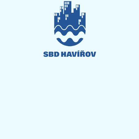
Informační deska
Dokumenty ke stažení
Služby navíc
O nás