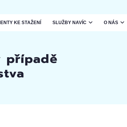
ENTY KE STAŽENÍ
SLUŽBY NAVÍC
O NÁS
v případě
stva