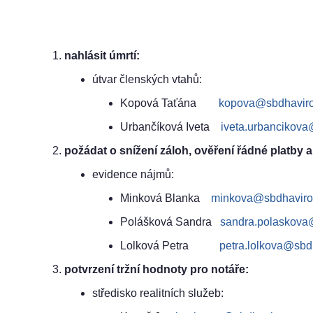
nahlásit úmrtí:
útvar členských vtahů:
Kopová Taťána
kopova@sbdhaviro
Urbančíková Iveta
iveta.urbancikova
požádat o snížení záloh, ověření řádné platby 
evidence nájmů:
Minková Blanka
minkova@sbdhaviro
Polášková Sandra
sandra.polaskova
Lolková Petra
petra.lolkova@sbd
potvrzení tržní hodnoty pro notáře:
středisko realitních služeb: