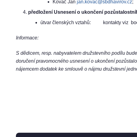
Kovač Jan
jan.kovac@sbdhavirov.cz
; 
předložení Usnesení o ukončení pozůstalostníh
útvar členských vztahů: kontakty viz bo
Informace:
S dědicem, resp. nabyvatelem družstevního podílu bud
doručení pravomocného usnesení o ukončení pozůstalos
nájemcem dodatek ke smlouvě o nájmu družstevní jedno