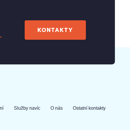
KONTAKTY
1
ní
Služby navíc
O nás
Ostatní kontakty