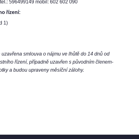
tel.: 596499149 mobil: 602 602 090
o řízení:
d 1)
e uzavřena smlouva o nájmu ve lhůtě do 14 dnů od
tního řízení, případně uzavřen s původním členem-
tky a budou upraveny měsíční zálohy.