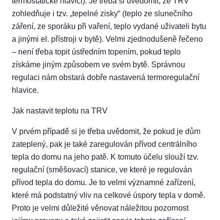
termostatické hlavici). Je třeba si uvědomit, že TRV
zohledňuje i tzv. „tepelné zisky“ (teplo ze slunečního
záření, ze sporáku při vaření, teplo vydané uživateli bytu
a jinými el. přístroji v bytě). Velmi zjednodušeně řečeno
– není třeba topit ústředním topením, pokud teplo
získáme jiným způsobem ve svém bytě. Správnou
regulaci nám obstará dobře nastavená termoregulační
hlavice.
Jak nastavit teplotu na TRV
V prvém případě si je třeba uvědomit, že pokud je dům
zateplený, pak je také zaregulován přívod centrálního
tepla do domu na jeho patě. K tomuto účelu slouží tzv.
regulační (směšovací) stanice, ve které je regulován
přívod tepla do domu. Je to velmi významné zařízení,
které má podstatný vliv na celkové úspory tepla v domě.
Proto je velmi důležité věnovat náležitou pozornost