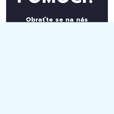
Obraťte se na nás
+420 596
499 111
KONTAKTY