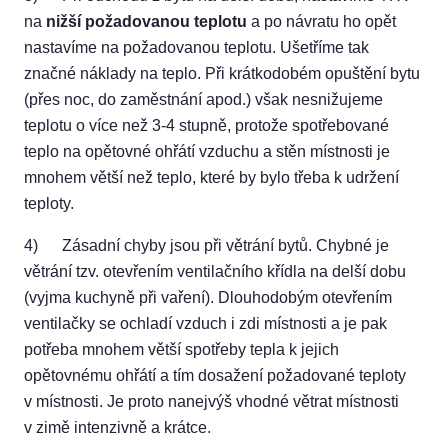
na
nižší požadovanou teplotu
a po návratu ho opět
nastavíme na požadovanou teplotu. Ušetříme tak
značné náklady na teplo. Při krátkodobém opuštění bytu
(přes noc, do zaměstnání apod.) však nesnižujeme
teplotu o více než 3-4 stupně, protože spotřebované
teplo na opětovné ohřátí vzduchu a stěn místnosti je
mnohem větší než teplo, které by bylo třeba k udržení
teploty.
4) Zásadní chyby jsou při větrání bytů. Chybné je
větrání tzv. otevřením ventilačního křídla na delší dobu
(vyjma kuchyně při vaření). Dlouhodobým otevřením
ventilačky se ochladí vzduch i zdi místnosti a je pak
potřeba mnohem větší spotřeby tepla k jejich
opětovnému ohřátí a tím dosažení požadované teploty
v místnosti. Je proto nanejvýš vhodné větrat místnosti
v zimě intenzivně a krátce.