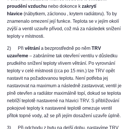
proudění vzduchu
nebo dokonce k
zakrytí
hlavice
(nábytkem, záclonou , krytem radiátoru). To by
znamenalo omezení její funkce. Teplota se v jejím okolí
zvýší a ventil uzavře přívod, což má za následek snížení
teploty v místnosti.
2) Při
větrání
a bezprostředně po něm
TRV
uzavřeme
– zabráníme tak otevření ventilu v důsledku
prudkého snížení teploty vlivem větrání. Po vyrovnání
teploty v celé místnosti (cca po 15 min.) lze TRV opět
nastavit na požadovanou teplotu. Není potřeba jej
nastavovat na maximum a následně zastavovat, ventil je
plně otevřen a radiátor maximálně topí, dokud se teplota
neblíží teplotě nastavené na hlavici TRV. S přibližování
pokojové teploty k nastavené teplotě omezuje ventil
přítok topné vody, až se při jejím dosažení uzavře úplně.
3) Při odchodu z bytu na delší dobu, nastavíme TRV