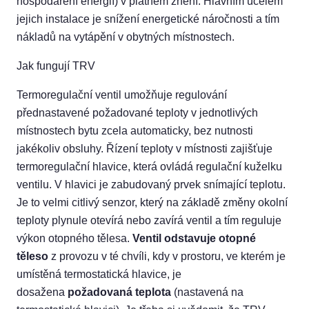
hospodaření energií) v platném znění. Hlavním účelem
jejich instalace je snížení energetické náročnosti a tím
nákladů na vytápění v obytných místnostech.
Jak fungují TRV
Termoregulační ventil umožňuje regulování
přednastavené požadované teploty v jednotlivých
místnostech bytu zcela automaticky, bez nutnosti
jakékoliv obsluhy. Řízení teploty v místnosti zajišťuje
termoregulační hlavice, která ovládá regulační kuželku
ventilu. V hlavici je zabudovaný prvek snímající teplotu.
Je to velmi citlivý senzor, který na základě změny okolní
teploty plynule otevírá nebo zavírá ventil a tím reguluje
výkon otopného tělesa.
Ventil odstavuje otopné
těleso
z provozu v té chvíli, kdy v prostoru, ve kterém je
umístěná termostatická hlavice, je
dosažena
požadovaná teplota
(nastavená na