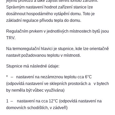
jejímu provozu a také zajistit servis tohoto zařízení.
Správným nastavení hodnot zařízení stanice lze
dosáhnout hospodárného vytápění domu. Toto je
základní regulace přívodu tepla do domu.
Regulačním prvkem v jednotlivých místnostech bytů jsou
TRV.
Na termoregulační hlavici je stupnice, kde lze orientačně
nastavit požadovanou teplotu v místnosti.
Stupnice má následné údaje:
* – nastavení na nezámrznou teplotu cca 6°C
(odpovídá nastavení ve sklepních prostorách a v bytech
by neměla být vůbec využívána)
1 – nastavení na cca 12°C (odpovídá nastavení na
domovních schodištích, v zádveří)