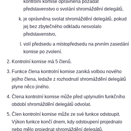
kontrolní komise oprávněna požádat
představenstvo o svolání shromáždění delegátů,
je oprávněna svolat shromáždění delegátů, pokud
jej bez zbytečného odkladu nesvolalo
představenstvo,
volí předsedu a místopředsedu na prvním zasedání
komise po zvolení.
Kontrolní komise má 5 členů.
Funkce člena kontrolní komise zaniká volbou nového
jejího člena, ledaže z rozhodnutí shromáždění delegátů
plyne něco jiného.
Člena kontrolní komise může před uplynutím funkčního
období shromáždění delegátů odvolat.
Člen kontrolní komise může ze své funkce odstoupit.
Výkon funkce končí dnem, kdy odstoupení projednalo
nebo mělo projednat shromáždění delegátů.