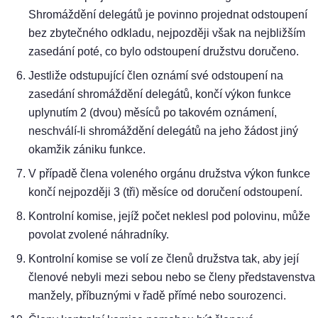
Shromáždění delegátů je povinno projednat odstoupení
bez zbytečného odkladu, nejpozději však na nejbližším
zasedání poté, co bylo odstoupení družstvu doručeno.
Jestliže odstupující člen oznámí své odstoupení na
zasedání shromáždění delegátů, končí výkon funkce
uplynutím 2 (dvou) měsíců po takovém oznámení,
neschválí-li shromáždění delegátů na jeho žádost jiný
okamžik zániku funkce.
V případě člena voleného orgánu družstva výkon funkce
končí nejpozději 3 (tři) měsíce od doručení odstoupení.
Kontrolní komise, jejíž počet neklesl pod polovinu, může
povolat zvolené náhradníky.
Kontrolní komise se volí ze členů družstva tak, aby její
členové nebyli mezi sebou nebo se členy představenstva
manžely, příbuznými v řadě přímé nebo sourozenci.