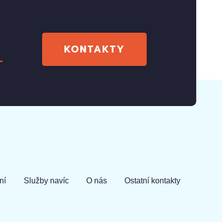
KONTAKTY
1
ní
Služby navíc
O nás
Ostatní kontakty