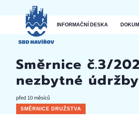
INFORMAČNÍ DESKA
DOKUM
Směrnice č.3/20
nezbytné údržb
před 10 měsíců
SMĚRNICE DRUŽSTVA