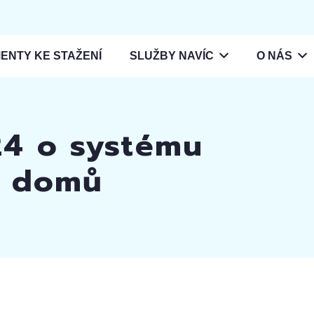
ENTY KE STAŽENÍ
SLUŽBY NAVÍC
O NÁS
24 o systému
y domů