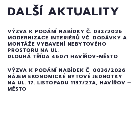
DALŠÍ AKTUALITY
VÝZVA K PODÁNÍ NABÍDKY Č. 032/2026
MODERNIZACE INTERIÉRŮ VČ. DODÁVKY A
MONTÁŽE VYBAVENÍ NEBYTOVÉHO
PROSTORU NA UL.
DLOUHÁ TŘÍDA 460/1 HAVÍŘOV-MĚSTO
VÝZVA K PODÁNÍ NABÍDEK Č. 0036/2026
NÁJEM EKONOMICKÉ BYTOVÉ JEDNOTKY
NA UL. 17. LISTOPADU 1137/27A, HAVÍŘOV –
MĚSTO