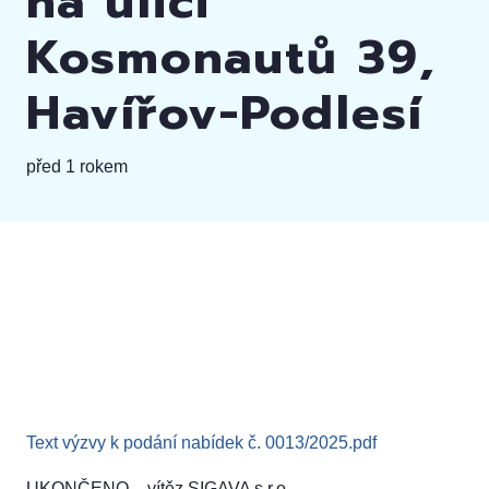
na ulici
Kosmonautů 39,
Havířov-Podlesí
před 1 rokem
Text výzvy k podání nabídek č. 0013/2025.pdf
UKONČENO – vítěz SIGAVA s.r.o.